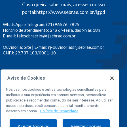
Caso queira saber mais, acesse o nosso
portal:
https://www.sebrae.com.br/lgpd
WhatsApp e Telegram: (21) 96576-7825
Horário de atendimento: 2ª a 6ª-feira, das 9h às 18h
E-mail: falesebraerio@rj.sebrae.com.br
Ouvidoria: Site | E-mail: rj-ouvidoria@rj.sebrae.com.br
CNPJ: 29.737.103/0001-10
Conecte-se ao Sebrae Rio
Aviso de Cookies
Portal
Loja
Facebook
Twitter
Youtube
Instagram
LinkedIn
Telegram
TikTok
Spot
Nós usamos cookies e outras tecnologias semelhantes para
melhorar a sua experiência em nossos serviços, personalizar
Sebrae
Online
publicidade e recomendar conteúdo de seu interesse. Ao utilizar
nossos serviços, você concorda com tal monitoramento
descrito em nossa
Política de Privacidade
Aceitar todos os
Rejeitar cookies