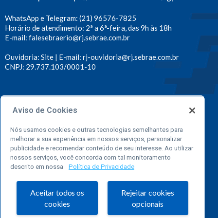
WhatsApp e Telegram: (21) 96576-7825
Horário de atendimento: 2ª a 6ª-feira, das 9h às 18h
E-mail: falesebraerio@rj.sebrae.com.br
Ouvidoria: Site | E-mail: rj-ouvidoria@rj.sebrae.com.br
CNPJ: 29.737.103/0001-10
Conecte-se ao Sebrae Rio
Aviso de Cookies
Portal
Loja
Facebook
Twitter
Youtube
Instagram
LinkedIn
Telegram
TikTok
Spot
Nós usamos cookies e outras tecnologias semelhantes para
melhorar a sua experiência em nossos serviços, personalizar
Sebrae
Online
publicidade e recomendar conteúdo de seu interesse. Ao utilizar
nossos serviços, você concorda com tal monitoramento
descrito em nossa
Política de Privacidade
Aceitar todos os
Rejeitar cookies
cookies
opcionais